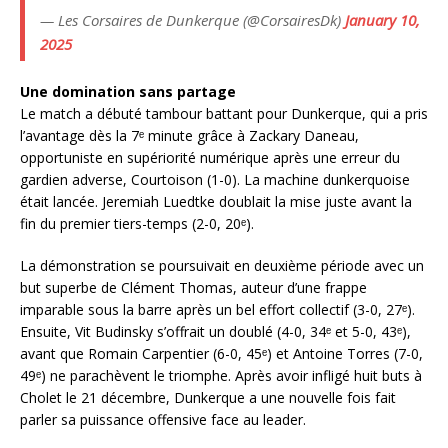
— Les Corsaires de Dunkerque (@CorsairesDk)
January 10,
2025
Une domination sans partage
Le match a débuté tambour battant pour Dunkerque, qui a pris
l’avantage dès la 7ᵉ minute grâce à Zackary Daneau,
opportuniste en supériorité numérique après une erreur du
gardien adverse, Courtoison (1-0). La machine dunkerquoise
était lancée. Jeremiah Luedtke doublait la mise juste avant la
fin du premier tiers-temps (2-0, 20ᵉ).
La démonstration se poursuivait en deuxième période avec un
but superbe de Clément Thomas, auteur d’une frappe
imparable sous la barre après un bel effort collectif (3-0, 27ᵉ).
Ensuite, Vit Budinsky s’offrait un doublé (4-0, 34ᵉ et 5-0, 43ᵉ),
avant que Romain Carpentier (6-0, 45ᵉ) et Antoine Torres (7-0,
49ᵉ) ne parachèvent le triomphe. Après avoir infligé huit buts à
Cholet le 21 décembre, Dunkerque a une nouvelle fois fait
parler sa puissance offensive face au leader.