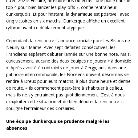
qu’en 2024 ! Ensuite, atteindre nos objectifs : une place dans le
top 4 pour bien lancer les play-offs », confie l’entraîneur
dunkerquois. Et pour l’instant, la dynamique est positive : avec
cinq victoires en six matchs, Dunkerque affiche un excellent
rythme avant ce déplacement atypique.
Cependant, la rencontre s’annonce cruciale pour les Bisons de
Neuilly-sur-Marne. Avec sept défaites consécutives, les
Franciliens espèrent débuter l’année sur une bonne note. Mais,
curieusement, aucune des deux équipes ne jouera « à domicile
». Après avoir été contraints de jouer à Cergy, puis dans une
patinoire intercommunale, les Nocéens doivent désormais se
rendre à Dreux pour leurs matchs, à plus d’une heure et demie
de route. « Ils commencent peut-être à s’habituer à ce lieu,
mais ils ne s’y entraînent pas quotidiennement. C’est à nous
d’exploiter cette situation et de bien débuter la rencontre »,
souligne l’entraîneur des Corsaires.
Une équipe dunkerquoise prudente malgré les
absences