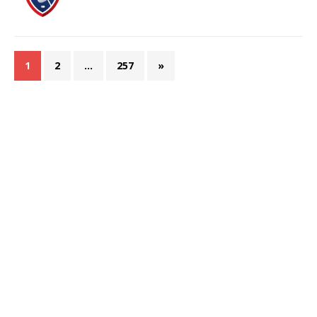
1
2
…
257
»