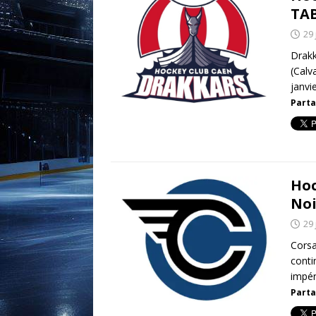
TA
29 
Drak
(Calv
janvi
Parta
Hoc
Noi
29 
Corsa
conti
impér
Parta