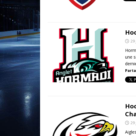
Hoc
29 
Horma
une s
derni
Parta
Hoc
Ch
29 
Aigle