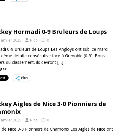
key Hormadi 0-9 Bruleurs de Loups
janvier 2025
Nico
0
di 0-9 Bruleurs de Loups Les Angloys ont subi ce mardi
ixième défaite consécutive face à Grenoble (0-9). Bons
ers du classement, ils devront
[…]
ger :
Plus
key Aigles de Nice 3-0 Pionniers de
amonix
janvier 2025
Nico
0
s de Nice 3-0 Pionniers de Chamonix Les Aigles de Nice ont