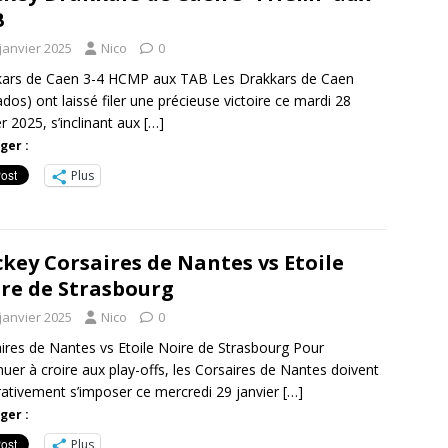
B
janvier 2025
Nico
0
kars de Caen 3-4 HCMP aux TAB Les Drakkars de Caen
ados) ont laissé filer une précieuse victoire ce mardi 28
er 2025, s’inclinant aux
[…]
ger :
Plus
key Corsaires de Nantes vs Etoile
re de Strasbourg
janvier 2025
Nico
0
ires de Nantes vs Etoile Noire de Strasbourg Pour
nuer à croire aux play-offs, les Corsaires de Nantes doivent
ativement s’imposer ce mercredi 29 janvier
[…]
ger :
Plus