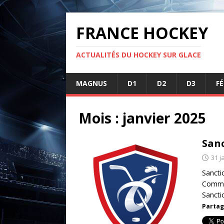
FRANCE HOCKEY
ACTUALITÉS DU HOCKEY SUR GLACE
MAGNUS
D1
D2
D3
F
Mois :
janvier 2025
Sanc
31 j
Sancti
Commis
Sancti
Partag