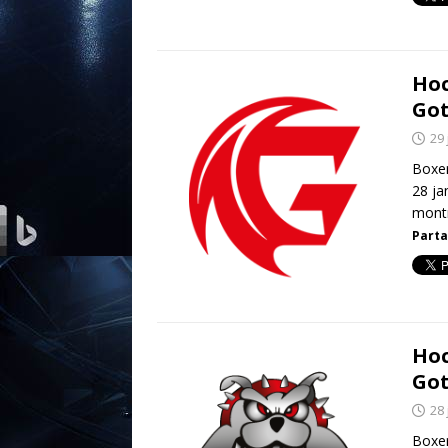
Hoc
Got
29 
Boxer
28 ja
montr
Parta
Hoc
Got
28 
Boxer