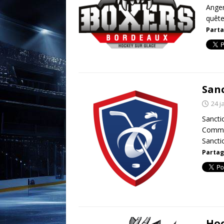
Anger
quête
Parta
Sanc
24 j
Sancti
Commis
Sancti
Partag
Hoc