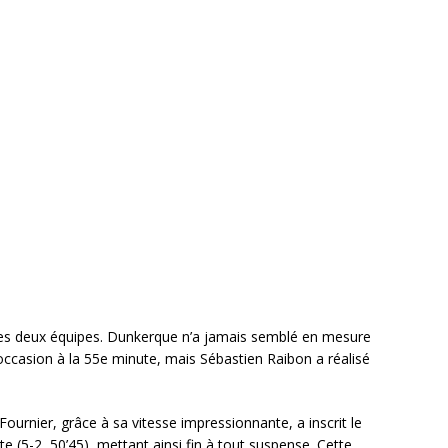
s des deux équipes. Dunkerque n’a jamais semblé en mesure
e occasion à la 55e minute, mais Sébastien Raibon a réalisé
Fournier, grâce à sa vitesse impressionnante, a inscrit le
e (5-2, 50’45), mettant ainsi fin à tout suspense. Cette