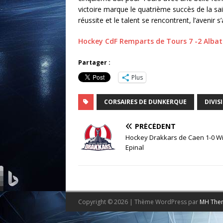
victoire marque le quatrième succès de la sai
réussite et le talent se rencontrent, l’avenir 
Hockey CdF Remparts de Tours 7 -2 Albat
Partager :
Plus
CORSAIRES DE DUNKERQUE
DIVIS
PRÉCÉDENT
Hockey Drakkars de Caen 1-0 Wi
Epinal
Copyright © 2026 | Thème WordPress par
MH The