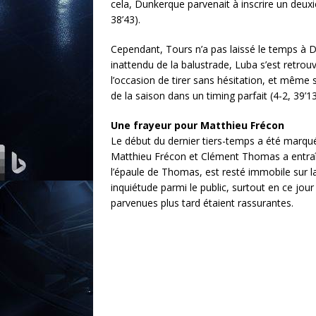
cela, Dunkerque parvenait à inscrire un deux
38’43).
Cependant, Tours n’a pas laissé le temps à D
inattendu de la balustrade, Luba s’est retrou
l’occasion de tirer sans hésitation, et même
de la saison dans un timing parfait (4-2, 39’13
Une frayeur pour Matthieu Frécon
Le début du dernier tiers-temps a été marqué
Matthieu Frécon et Clément Thomas a entraî
l’épaule de Thomas, est resté immobile sur la
inquiétude parmi le public, surtout en ce jou
parvenues plus tard étaient rassurantes.