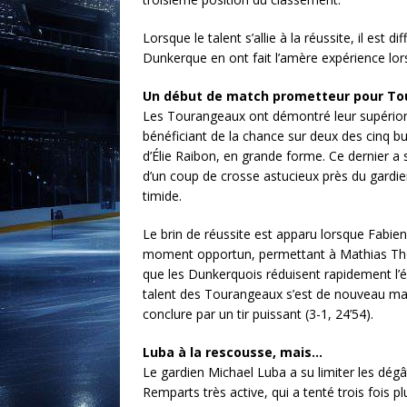
Lorsque le talent s’allie à la réussite, il est di
Dunkerque en ont fait l’amère expérience lor
Un début de match prometteur pour To
Les Tourangeaux ont démontré leur supériorité,
bénéficiant de la chance sur deux des cinq but
d’Élie Raibon, en grande forme. Ce dernier a s
d’un coup de crosse astucieux près du gardien 
timide.
Le brin de réussite est apparu lorsque Fabie
moment opportun, permettant à Mathias Thom
que les Dunkerquois réduisent rapidement l’éca
talent des Tourangeaux s’est de nouveau mani
conclure par un tir puissant (3-1, 24’54).
Luba à la rescousse, mais…
Le gardien Michael Luba a su limiter les dég
Remparts très active, qui a tenté trois fois p