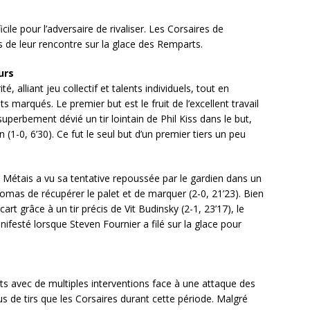
fficile pour l’adversaire de rivaliser. Les Corsaires de
s de leur rencontre sur la glace des Remparts.
urs
 alliant jeu collectif et talents individuels, tout en
s marqués. Le premier but est le fruit de l’excellent travail
uperbement dévié un tir lointain de Phil Kiss dans le but,
(1-0, 6’30). Ce fut le seul but d’un premier tiers un peu
n Métais a vu sa tentative repoussée par le gardien dans un
as de récupérer le palet et de marquer (2-0, 21’23). Bien
rt grâce à un tir précis de Vit Budinsky (2-1, 23’17), le
festé lorsque Steven Fournier a filé sur la glace pour
âts avec de multiples interventions face à une attaque des
lus de tirs que les Corsaires durant cette période. Malgré