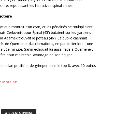
orité, repoussant les tentatives spinaliennes.
ictoire
sique montait d’un cran, et les pénalités se multipliaient.
nais Cerkovnik pour Épinal (45’) butaient sur les gardiens
and Adamek trouvait le poteau (46’). Le public caennais,
êt de Quemener d’acclamations, en particulier lors d’une
 la 56e minute, Sarlin échouait lui aussi face à Quemener,
rrêts pour maintenir l’avantage de son équipe.
un bilan positif et de grimper dans le top 8, avec 10 points
e Morzine
WILDCATS EPINAL