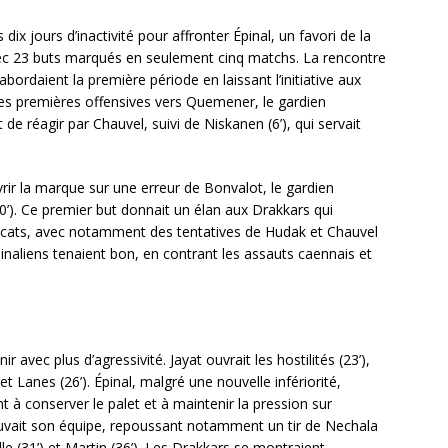
dix jours d’inactivité pour affronter Épinal, un favori de la
ec 23 buts marqués en seulement cinq matchs. La rencontre
ordaient la première période en laissant l’initiative aux
t les premières offensives vers Quemener, le gardien
 de réagir par Chauvel, suivi de Niskanen (6’), qui servait
vrir la marque sur une erreur de Bonvalot, le gardien
0’). Ce premier but donnait un élan aux Drakkars qui
dcats, avec notamment des tentatives de Hudak et Chauvel
pinaliens tenaient bon, en contrant les assauts caennais et
 avec plus d’agressivité. Jayat ouvrait les hostilités (23’),
et Lanes (26’). Épinal, malgré une nouvelle infériorité,
t à conserver le palet et à maintenir la pression sur
uvait son équipe, repoussant notamment un tir de Nechala
le (31’) et Martin (36’). Les Drakkars se montraient