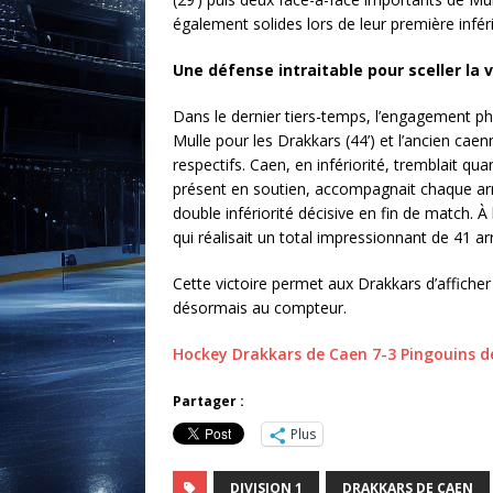
également solides lors de leur première inféri
Une défense intraitable pour sceller la v
Dans le dernier tiers-temps, l’engagement phy
Mulle pour les Drakkars (44’) et l’ancien caen
respectifs. Caen, en infériorité, tremblait qu
présent en soutien, accompagnait chaque arr
double infériorité décisive en fin de match. À
qui réalisait un total impressionnant de 41 a
Cette victoire permet aux Drakkars d’afficher 
désormais au compteur.
Hockey Drakkars de Caen 7-3 Pingouins d
Partager :
Plus
DIVISION 1
DRAKKARS DE CAEN