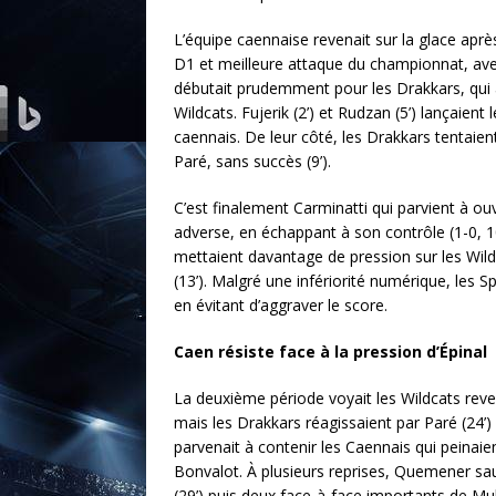
L’équipe caennaise revenait sur la glace après 
D1 et meilleure attaque du championnat, av
débutait prudemment pour les Drakkars, qui ab
Wildcats. Fujerik (2’) et Rudzan (5’) lançaien
caennais. De leur côté, les Drakkars tentaient
Paré, sans succès (9’).
C’est finalement Carminatti qui parvient à ou
adverse, en échappant à son contrôle (1-0, 1
mettaient davantage de pression sur les Wil
(13’). Malgré une infériorité numérique, les S
en évitant d’aggraver le score.
Caen résiste face à la pression d’Épinal
La deuxième période voyait les Wildcats revenir
mais les Drakkars réagissaient par Paré (24’) 
parvenait à contenir les Caennais qui peinaien
Bonvalot. À plusieurs reprises, Quemener sa
(29’) puis deux face-à-face importants de Mul