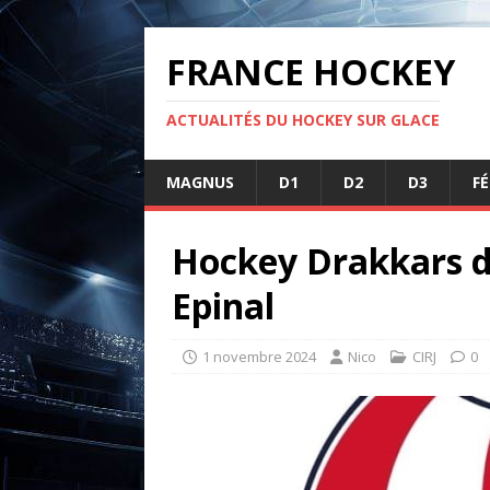
FRANCE HOCKEY
ACTUALITÉS DU HOCKEY SUR GLACE
MAGNUS
D1
D2
D3
F
Hockey Drakkars d
Epinal
1 novembre 2024
Nico
CIRJ
0