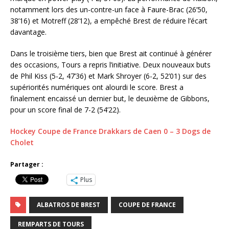
notamment lors des un-contre-un face à Faure-Brac (26’50,
38’16) et Motreff (28’12), a empêché Brest de réduire l’écart
davantage.
Dans le troisième tiers, bien que Brest ait continué à générer
des occasions, Tours a repris l’initiative. Deux nouveaux buts
de Phil Kiss (5-2, 47’36) et Mark Shroyer (6-2, 52’01) sur des
supériorités numériques ont alourdi le score. Brest a
finalement encaissé un dernier but, le deuxième de Gibbons,
pour un score final de 7-2 (54’22).
Hockey Coupe de France Drakkars de Caen 0 – 3 Dogs de
Cholet
Partager :
Plus
ALBATROS DE BREST
COUPE DE FRANCE
REMPARTS DE TOURS