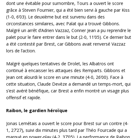
dont une évitable pour surnombre, Tours a ouvert le score
grâce à Steven Fournier, qui a été bien servi à gauche par Kiss
(1-0, 6’03). Le deuxième but est survenu dans des
circonstances similaires, avec Palat qui a trouvé Gibbons.
Malgré un arrêt d’Adrien Vazzaz, Conner Jean a pu reprendre le
palet pour le faire entrer dans le but (2-0, 11’05). Ce dernier but
a été contesté par Brest, car Gibbons avait renversé Vazzaz
lors de l’action.
Malgré quelques tentatives de Drolet, les Albatros ont
continué à encaisser les attaques des Remparts. Gibbons et
Jean ont alourdi le score en une minute (4-0, 26’00). Face à
cette situation, Claude Devèze a demandé un temps-mort, qui
s’est avéré bénéfique, car Brest a enfin montré un visage plus
offensif et rapide.
Raibon, le gardien héroïque
Jonas Lemétais a ouvert le score pour Brest sur un contre (4-
1, 27’27), suivi dix minutes plus tard par Théo Fourcade qui a
marqué en power-play (4-2, 37’05). La performance de Raibon,