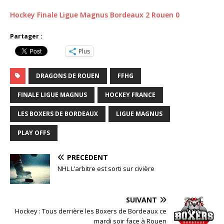
Hockey Finale Ligue Magnus Bordeaux 2 Rouen 0
Partager :
Plus
DRAGONS DE ROUEN
FFHG
FINALE LIGUE MAGNUS
HOCKEY FRANCE
LES BOXERS DE BORDEAUX
LIGUE MAGNUS
PLAY OFFS
PRÉCÉDENT
NHL L’arbitre est sorti sur civière
SUIVANT
Hockey : Tous derrière les Boxers de Bordeaux ce
mardi soir face à Rouen