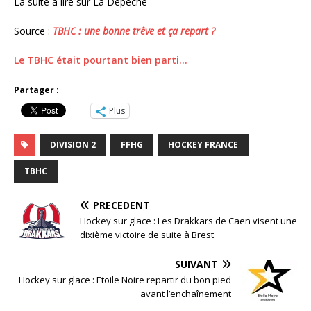
La suite à lire sur La Dépêche
Source :
TBHC : une bonne trêve et ça repart ?
Le TBHC était pourtant bien parti…
Partager :
Plus
DIVISION 2
FFHG
HOCKEY FRANCE
TBHC
PRÉCÉDENT
Hockey sur glace : Les Drakkars de Caen visent une
dixième victoire de suite à Brest
SUIVANT
Hockey sur glace : Etoile Noire repartir du bon pied
avant l’enchaînement