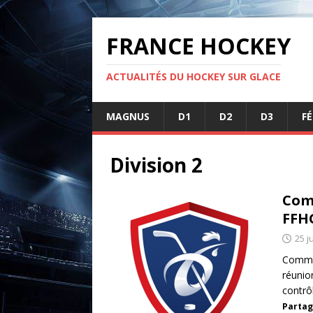
FRANCE HOCKEY
ACTUALITÉS DU HOCKEY SUR GLACE
MAGNUS
D1
D2
D3
F
Division 2
Comm
FFH
25 j
Commun
réunio
contrô
Partag