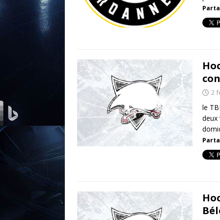
Parta
Hoc
con
2 f
le TB
deux 
domic
Parta
Hoc
Bél