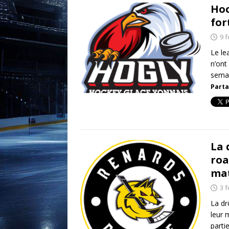
Hoc
for
9 f
Le le
n’ont
sema
Parta
La 
roa
mat
3 f
La dr
leur 
parti