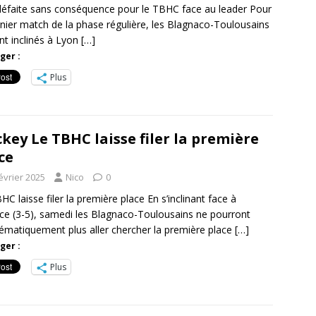
éfaite sans conséquence pour le TBHC face au leader Pour
rnier match de la phase régulière, les Blagnaco-Toulousains
nt inclinés à Lyon
[…]
ger :
Plus
key Le TBHC laisse filer la première
ce
évrier 2025
Nico
0
HC laisse filer la première place En s’inclinant face à
ce (3-5), samedi les Blagnaco-Toulousains ne pourront
matiquement plus aller chercher la première place
[…]
ger :
Plus