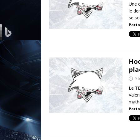
Une d
le de
se so
Parta
Hoc
pla
9 f
Le TB
Valen
mathé
Parta