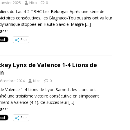
janvier 2025
Nico
0
liers du Lac 4-2 TBHC Les Bélougas Après une série de
 victoires consécutives, les Blagnaco-Toulousains ont vu leur
 dynamique stoppée en Haute-Savoie. Malgré
[…]
ger :
Plus
key Lynx de Valence 1-4 Lions de
on
décembre 2024
Nico
0
de Valence 1-4 Lions de Lyon Samedi, les Lions ont
îné une troisième victoire consécutive en s’imposant
ment à Valence (4-1). Ce succès leur
[…]
ger :
Plus