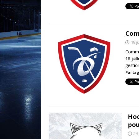
Com
19 j
Commun
18 jui
gesti
Partag
Hoc
pou
24 