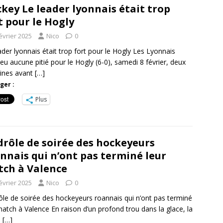
key Le leader lyonnais était trop
t pour le Hogly
évrier 2025
Nico
0
ader lyonnais était trop fort pour le Hogly Les Lyonnais
 eu aucune pitié pour le Hogly (6-0), samedi 8 février, deux
ines avant
[…]
ger :
Plus
drôle de soirée des hockeyeurs
nnais qui n’ont pas terminé leur
ch à Valence
évrier 2025
Nico
0
ôle de soirée des hockeyeurs roannais qui n’ont pas terminé
match à Valence En raison d’un profond trou dans la glace, la
e
[…]