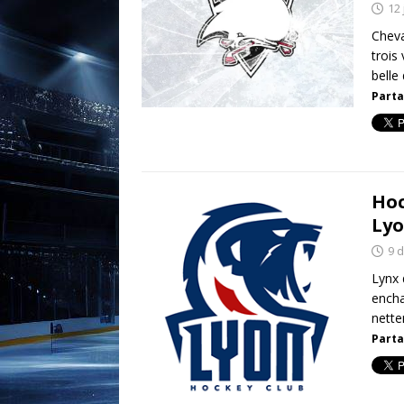
12 
Cheva
trois
belle
Parta
Hoc
Ly
9 
Lynx 
encha
nette
Parta