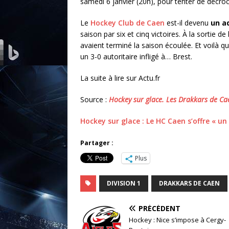
samedi 6 janvier (20h), pour tenter de décroc
Le
Hockey Club de Caen
est-il devenu
un a
saison par six et cinq victoires. À la sortie d
avaient terminé la saison écoulée. Et voilà q
un 3-0 autoritaire infligé à… Brest.
La suite à lire sur Actu.fr
Source :
Hockey sur glace. Les Drakkars de Cae
Hockey sur glace : Le HC Caen s’offre « u
Partager :
Plus
DIVISION 1
DRAKKARS DE CAEN
PRÉCÉDENT
Hockey : Nice s’impose à Cergy-