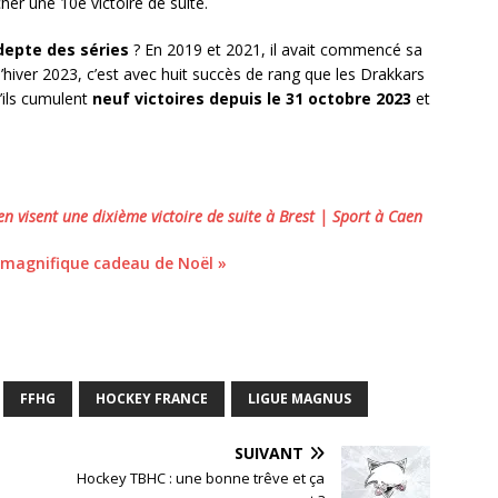
her une 10e victoire de suite.
depte des séries
? En 2019 et 2021, il avait commencé sa
e l’hiver 2023, c’est avec huit succès de rang que les Drakkars
u’ils cumulent
neuf victoires depuis le 31 octobre 2023
et
n visent une dixième victoire de suite à Brest | Sport à Caen
n magnifique cadeau de Noël »
FFHG
HOCKEY FRANCE
LIGUE MAGNUS
SUIVANT
Hockey TBHC : une bonne trêve et ça