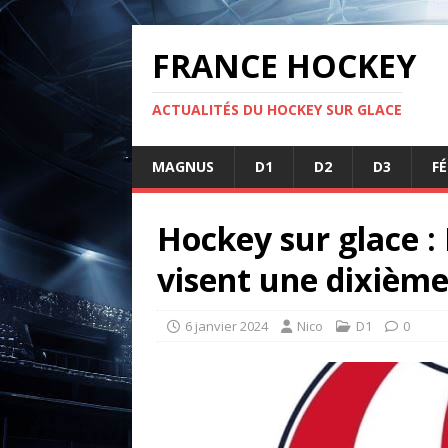
FRANCE HOCKEY
ACTUALITÉS DU HOCKEY SUR GLACE
MAGNUS
D1
D2
D3
F
Hockey sur glace :
visent une dixième 
6 janvier 2024
Nico
D1
0