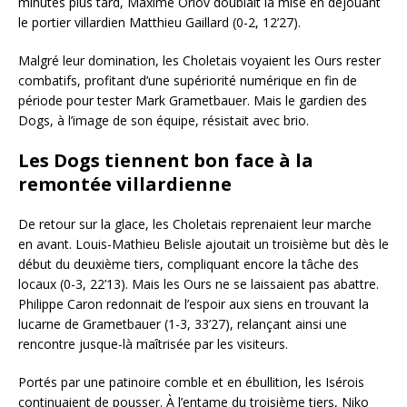
minutes plus tard, Maxime Orlov doublait la mise en déjouant
le portier villardien Matthieu Gaillard (0-2, 12’27).
Malgré leur domination, les Choletais voyaient les Ours rester
combatifs, profitant d’une supériorité numérique en fin de
période pour tester Mark Grametbauer. Mais le gardien des
Dogs, à l’image de son équipe, résistait avec brio.
Les Dogs tiennent bon face à la
remontée villardienne
De retour sur la glace, les Choletais reprenaient leur marche
en avant. Louis-Mathieu Belisle ajoutait un troisième but dès le
début du deuxième tiers, compliquant encore la tâche des
locaux (0-3, 22’13). Mais les Ours ne se laissaient pas abattre.
Philippe Caron redonnait de l’espoir aux siens en trouvant la
lucarne de Grametbauer (1-3, 33’27), relançant ainsi une
rencontre jusque-là maîtrisée par les visiteurs.
Portés par une patinoire comble et en ébullition, les Isérois
continuaient de pousser. À l’entame du troisième tiers, Niko