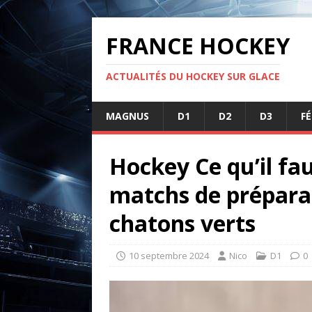
FRANCE HOCKEY
ACTUALITÉS DU HOCKEY SUR GLACE
MAGNUS
D1
D2
D3
F
Hockey Ce qu’il fa
matchs de prépara
chatons verts
10 septembre 2024
Nico
D1
0