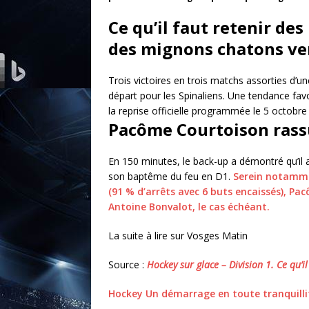
Ce qu’il faut retenir de
des mignons chatons ve
Trois victoires en trois matchs assorties d’un
départ pour les Spinaliens. Une tendance favora
la reprise officielle programmée le 5 octobr
Pacôme Courtoison rass
En 150 minutes, le back-up a démontré qu’il a
son baptême du feu en D1.
Serein notamme
(91 % d’arrêts avec 6 buts encaissés), P
Antoine Bonvalot, le cas échéant.
La suite à lire sur Vosges Matin
Source :
Hockey sur glace – Division 1. Ce qu’
Hockey Un démarrage en toute tranquilli