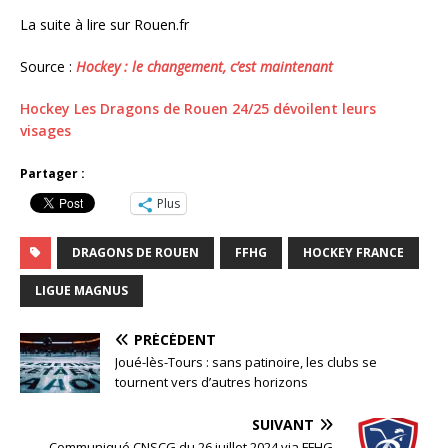
La suite à lire sur Rouen.fr
Source :
Hockey : le changement, c’est maintenant
Hockey Les Dragons de Rouen 24/25 dévoilent leurs
visages
Partager :
Plus
DRAGONS DE ROUEN
FFHG
HOCKEY FRANCE
LIGUE MAGNUS
PRÉCÉDENT
Joué-lès-Tours : sans patinoire, les clubs se
tournent vers d’autres horizons
SUIVANT
Communiqué CNSCG du 26 juillet 2024 via FFHG