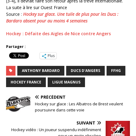
(3-4), il devrait faire son retour après la trêve internationale.
La suite à lire sur Ouest France
Source :
Hockey sur glace. Une tuile de plus pour les Ducs :
Bardaro absent pour au moins 4 semaines
Hockey : Défaite des Aigles de Nice contre Angers
Partager :
Plus
ANTHONY BARDARO
DUCS D'ANGERS
FFHG
HOCKEY FRANCE
LIGUE MAGNUS
PRÉCÉDENT
Hockey sur glace : Les Albatros de Brest veulent
poursuivre dans cette voie
SUIVANT
Hockey vidéo : Un joueur suspendu indéfiniment
pour un geste obscène