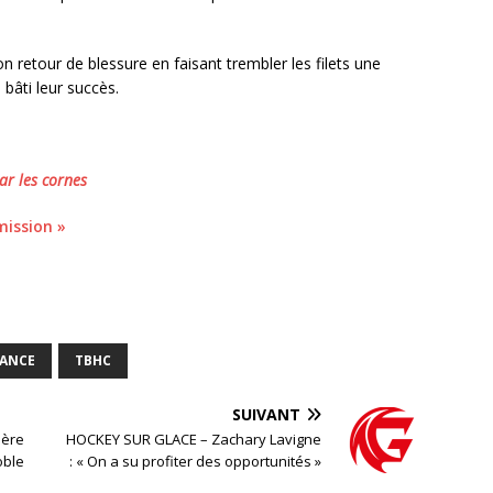
on retour de blessure en faisant trembler les filets une
 bâti leur succès.
ar les cornes
mission »
RANCE
TBHC
SUIVANT
ière
HOCKEY SUR GLACE – Zachary Lavigne
oble
: « On a su profiter des opportunités »