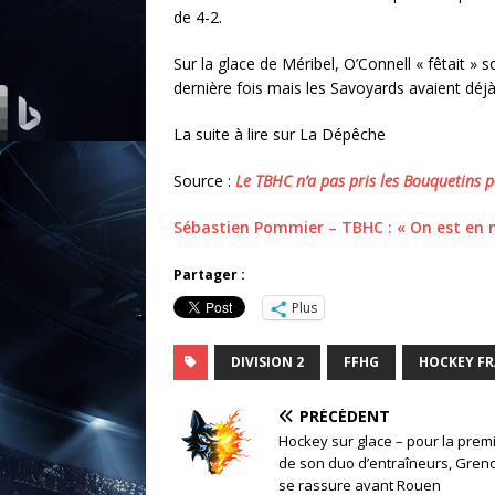
de 4-2.
Sur la glace de Méribel, O’Connell « fêtait » s
dernière fois mais les Savoyards avaient déjà
La suite à lire sur La Dépêche
Source :
Le TBHC n’a pas pris les Bouquetins p
Sébastien Pommier – TBHC : « On est en 
Partager :
Plus
DIVISION 2
FFHG
HOCKEY F
PRÉCÉDENT
Hockey sur glace – pour la prem
de son duo d’entraîneurs, Gren
se rassure avant Rouen