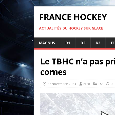
FRANCE HOCKEY
ACTUALITÉS DU HOCKEY SUR GLACE
MAGNUS
D1
D2
D3
F
Le TBHC n’a pas pri
cornes
27 novembre 2023
Nico
D2
0