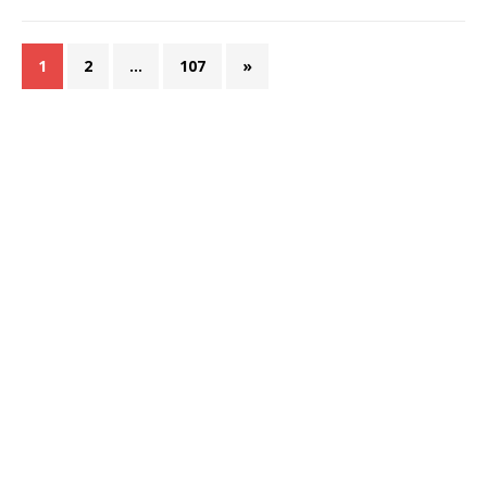
1
2
…
107
»