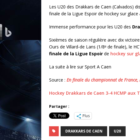
Les U20 des Drakkars de Caen (Calvados) dis
finale de la Ligue Espoir de hockey sur glace 
Immense performance pour les U20 des
Dra
Sixièmes de saison régulière avec dix victoire
Ours de Villard-de Lans (1/8ᵉ de finale), le HC
finale de la Ligue Espoir
de
hockey sur gl
La suite à lire sur Sport A Caen
Source :
En finale du championnat de France, 
Hockey Drakkars de Caen 3-4 HCMP aux 
Partager :
Plus
DRAKKARS DE CAEN
U20