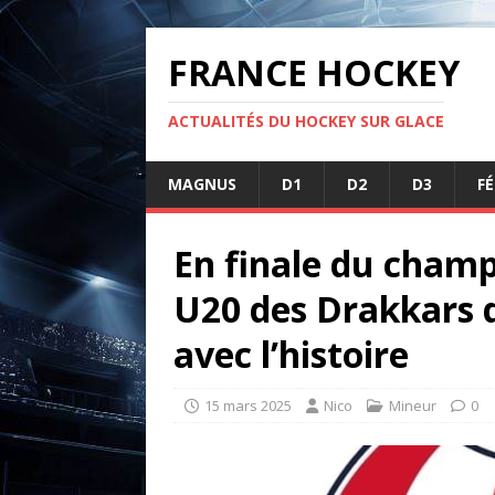
FRANCE HOCKEY
ACTUALITÉS DU HOCKEY SUR GLACE
MAGNUS
D1
D2
D3
F
En finale du champ
U20 des Drakkars 
avec l’histoire
15 mars 2025
Nico
Mineur
0