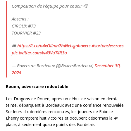
Composition de l’équipe pour ce soir 🫡
Absents :
GIROUX #73
TOURNIER #23
🎟️
https://t.co/n4xOIImn7h
#letsgoboxers
#sortonslescrocs
pic.twitter.com/w43VuT4R3o
— Boxers de Bordeaux (@BoxersBordeaux)
December 30,
2024
Rouen, adversaire redoutable
Les Dragons de Rouen, après un début de saison en demi-
teinte, débarquent à Bordeaux avec une confiance renouvelée.
Sur leurs dix dernières rencontres, les joueurs de Fabrice
Lhenry comptent huit victoires et occupent désormais la 4ᵉ
place, à seulement quatre points des Bordelais.