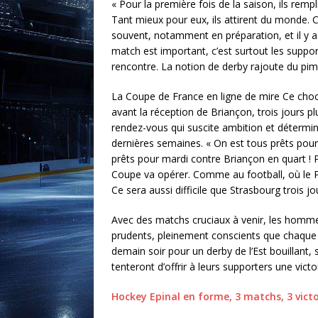
« Pour la première fois de la saison, ils rempli
Tant mieux pour eux, ils attirent du monde. C’
souvent, notamment en préparation, et il y 
match est important, c’est surtout les support
rencontre. La notion de derby rajoute du pim
La Coupe de France en ligne de mire Ce choc 
avant la réception de Briançon, trois jours p
rendez-vous qui suscite ambition et détermin
dernières semaines. « On est tous prêts pou
prêts pour mardi contre Briançon en quart ! 
Coupe va opérer. Comme au football, où le Pe
Ce sera aussi difficile que Strasbourg trois 
Avec des matchs cruciaux à venir, les homme
prudents, pleinement conscients que chaque 
demain soir pour un derby de l’Est bouillant,
tenteront d’offrir à leurs supporters une victo
Hockey Epinal en forme, 3 matchs, 3 victo