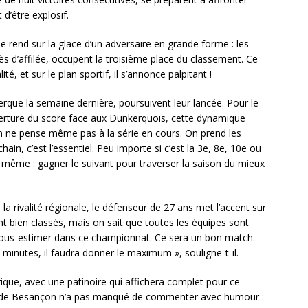
 d’être explosif.
 rend sur la glace d’un adversaire en grande forme : les
cès d’affilée, occupent la troisième place du classement. Ce
té, et sur le plan sportif, il s’annonce palpitant !
erque la semaine dernière, poursuivent leur lancée. Pour le
erture du score face aux Dunkerquois, cette dynamique
 On ne pense même pas à la série en cours. On prend les
ain, c’est l’essentiel. Peu importe si c’est la 3e, 8e, 10e ou
le même : gagner le suivant pour traverser la saison du mieux
la rivalité régionale, le défenseur de 27 ans met l’accent sur
sont bien classés, mais on sait que toutes les équipes sont
à sous-estimer dans ce championnat. Ce sera un bon match.
 minutes, il faudra donner le maximum », souligne-t-il.
ique, avec une patinoire qui affichera complet pour ce
if de Besançon n’a pas manqué de commenter avec humour :