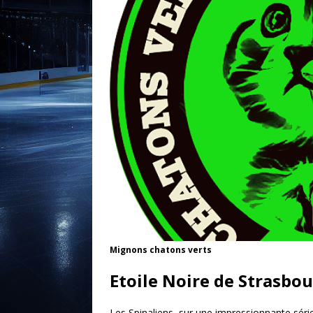
Mignons chatons verts
Etoile Noire de Strasbou
Les Spinaliens, sur une impressionnante série