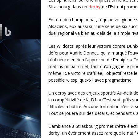
Strasbourg dans un
derby
de l’Est qui promet
En tête du championnat, l’équipe vosgienne se
Alsaciens, eux aussi sur une série de six suc
duel régional va bien au-delà de la simple rivali
Les Wildcats, après leur victoire contre Dunk
défenseur Audric Donnet, qui a marqué l’ouv
n’influence en rien l’approche de l’équipe. «
matchs un par un et, tant qu’on gagne le proch
même 15e victoire d’affilée, l’objectif reste 
possible », explique-t-il avec pragmatisme.
Un derby avec des enjeux sportifs Au-delà de 
la compétitivité de la D1. « C’est vrai qu’ils 
difficiles à battre. Aucune formation n’est 
Tout se jouera sur des détails, et pendant 60
L’ambiance à Strasbourg promet d’être électr
derby, un événement assez rare que le nat