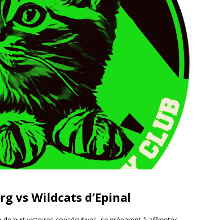
rg vs Wildcats d’Epinal
 de huit victoires consécutives, se préparent à affronter