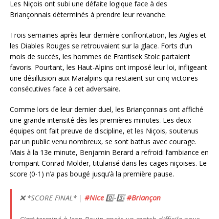
Les Niçois ont subi une défaite logique face à des
Briançonnais déterminés à prendre leur revanche.
Trois semaines après leur dernière confrontation, les Aigles et
les Diables Rouges se retrouvaient sur la glace. Forts d’un
mois de succès, les hommes de Frantisek Stolc partaient
favoris. Pourtant, les Haut-Alpins ont imposé leur loi, infligeant
une désillusion aux Maralpins qui restaient sur cinq victoires
consécutives face à cet adversaire.
Comme lors de leur dernier duel, les Briançonnais ont affiché
une grande intensité dès les premières minutes. Les deux
équipes ont fait preuve de discipline, et les Niçois, soutenus
par un public venu nombreux, se sont battus avec courage.
Mais à la 13e minute, Benjamin Berard a refroidi l’ambiance en
trompant Conrad Molder, titularisé dans les cages niçoises. Le
score (0-1) n’a pas bougé jusqu’à la première pause.
❌ *SCORE FINAL* |
#Nice
0️⃣-3️⃣
#Briançon