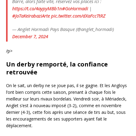
Barre, alors faite vite, réservez vos places ici :
https://t.co/4aypyMBb1n
#GoHormadi
|
#JoTaKeIrabaziArte
pic.twitter.com/dXaFccTtRZ
— Anglet Hormadi Pays Basque (@anglet_hormadi)
December 7, 2024
/p>
Un derby remporté, la confiance
retrouvée
On le sait, un derby ne se joue pas, il se gagne. Et les Angloys
l’ont bien compris cette saison, prenant à chaque fois le
meilleur sur leurs rivaux bordelais. Vendredi soir, à Mériadeck,
Anglet s’est à nouveau imposé (3-2), comme en novembre
dernier (4-3), cette fois après une séance de tirs au but, sous
les encouragements de ses supporters ayant fait le
déplacement.