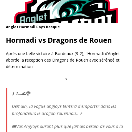
Anglet Hormadi Pays Basque
Hormadi vs Dragons de Rouen
Après une belle victoire à Bordeaux (3-2), l’Hormadi d’Anglet
aborde la réception des Dragons de Rouen avec sérénité et
détermination.
<
𝐉-𝟏…🌊🐉
Demain, la vague angloye tentera d’emporter dans les
profondeurs le dragon rouennais…⚡
🎟️Vos Angloys auront plus que jamais besoin de vous à la