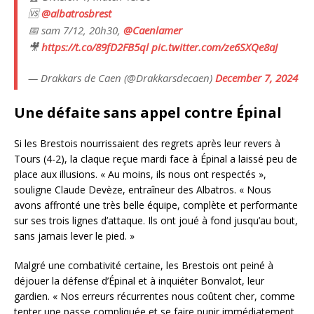
🆚
@albatrosbrest
📅 sam 7/12, 20h30,
@Caenlamer
🎥
https://t.co/89fD2FB5ql
pic.twitter.com/ze6SXQe8aJ
— Drakkars de Caen (@Drakkarsdecaen)
December 7, 2024
Une défaite sans appel contre Épinal
Si les Brestois nourrissaient des regrets après leur revers à
Tours (4-2), la claque reçue mardi face à Épinal a laissé peu de
place aux illusions. « Au moins, ils nous ont respectés »,
souligne Claude Devèze, entraîneur des Albatros. « Nous
avons affronté une très belle équipe, complète et performante
sur ses trois lignes d’attaque. Ils ont joué à fond jusqu’au bout,
sans jamais lever le pied. »
Malgré une combativité certaine, les Brestois ont peiné à
déjouer la défense d’Épinal et à inquiéter Bonvalot, leur
gardien. « Nos erreurs récurrentes nous coûtent cher, comme
tenter une passe compliquée et se faire punir immédiatement