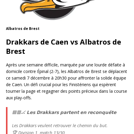
Albatros de Brest
Drakkars de Caen vs Albatros de
Brest
Après une semaine difficile, marquée par une lourde défaite à
domicile contre Épinal (2-7), les Albatros de Brest se déplacent
ce samedi 7 décembre à 20h30 pour affronter la solide équipe
de Caen. Un défi crucial pour les Finistériens qui espèrent
tourner la page et regagner des points précieux dans la course
aux play-offs.
🟦🟥🏒 𝗟𝗲𝘀 𝗗𝗿𝗮𝗸𝗸𝗮𝗿𝘀 𝗽𝗮𝗿𝘁𝗲𝗻𝘁 𝗲𝗻 𝗿𝗲𝗰𝗼𝗻𝗾𝘂𝗲̂𝘁𝗲
Les Drakkars veulent retrouver le chemin du but.
🏆 Division 1, match 13/30