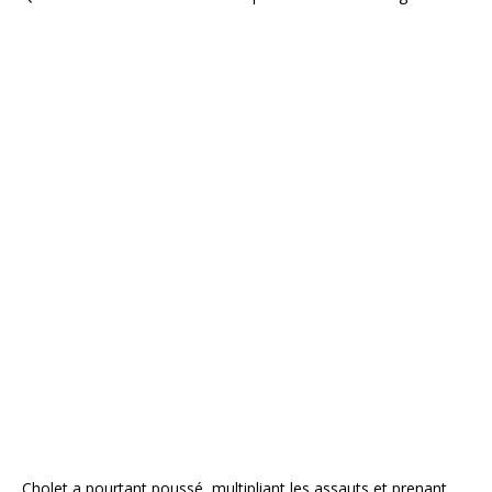
Cholet a pourtant poussé, multipliant les assauts et prenant