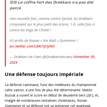
🟥🟦 𝗟𝗲 𝗰𝗼𝗳𝗳𝗿𝗲-𝗳𝗼𝗿𝘁 𝗱𝗲𝘀 𝗗𝗿𝗮𝗸𝗸𝗮𝗿𝘀 𝗻’𝗮 𝗽𝗮𝘀 𝗲́𝘁𝗲́
𝗽𝗲𝗿𝗰𝗲́
Une nouvelle fois, comme contre Epinal, les Drakkars
s’imposent sur le plus petit des scores, 1-0, cette fois-ci
contre les Dogs de Cholet !
43 arrêts de Ronan « the Wall » Quemener !
pic.twitter.com/LBACVjUyWD
— Drakkars de Caen (@Drakkarsdecaen)
November 30,
2024
Une défense toujours impériale
La défense caennaise, l’une des meilleures du championnat
cette saison, a une fois de plus été déterminante. Matéo
Bussat a ouvert le score en début de deuxième tiers (26′), et,
malgré de nombreuses tentatives choletaises, Ronan
Quemener et sa défense ont su préserver cet avantage.