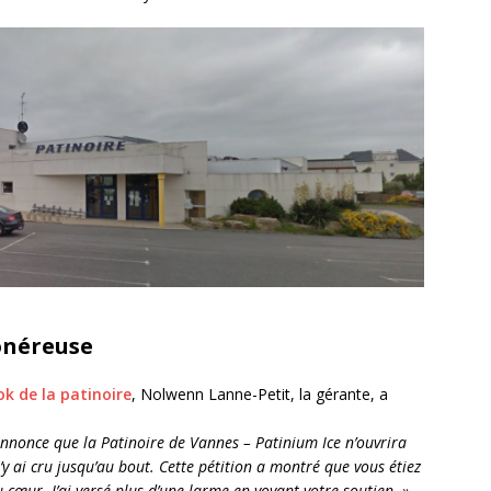
onéreuse
k de la patinoire
, Nolwenn Lanne-Petit, la gérante, a
annonce que la Patinoire de Vannes – Patinium Ice n’ouvrira
J’y ai cru jusqu’au bout. Cette pétition a montré que vous étiez
u cœur. J’ai versé plus d’une larme en voyant votre soutien. »