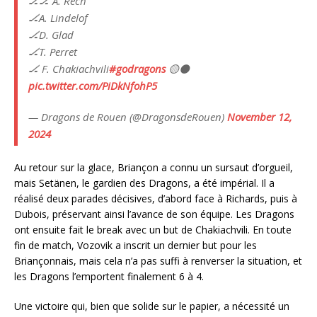
🏒🏒 A. Rech
🏒A. Lindelof
🏒D. Glad
🏒T. Perret
🏒 F. Chakiachvili
#godragons
🟡⚫️
pic.twitter.com/PiDkNfohP5
— Dragons de Rouen (@DragonsdeRouen)
November 12,
2024
Au retour sur la glace, Briançon a connu un sursaut d’orgueil,
mais Setänen, le gardien des Dragons, a été impérial. Il a
réalisé deux parades décisives, d’abord face à Richards, puis à
Dubois, préservant ainsi l’avance de son équipe. Les Dragons
ont ensuite fait le break avec un but de Chakiachvili. En toute
fin de match, Vozovik a inscrit un dernier but pour les
Briançonnais, mais cela n’a pas suffi à renverser la situation, et
les Dragons l’emportent finalement 6 à 4.
Une victoire qui, bien que solide sur le papier, a nécessité un