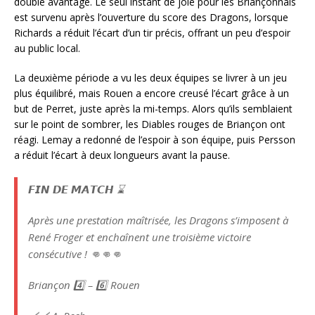
double avantage. Le seul instant de joie pour les Briançonnais
est survenu après l’ouverture du score des Dragons, lorsque
Richards a réduit l’écart d’un tir précis, offrant un peu d’espoir
au public local.
La deuxième période a vu les deux équipes se livrer à un jeu
plus équilibré, mais Rouen a encore creusé l’écart grâce à un
but de Perret, juste après la mi-temps. Alors qu’ils semblaient
sur le point de sombrer, les Diables rouges de Briançon ont
réagi. Lemay a redonné de l’espoir à son équipe, puis Persson
a réduit l’écart à deux longueurs avant la pause.
𝙁𝙄𝙉 𝘿𝙀 𝙈𝘼𝙏𝘾𝙃 ⌛️
Après une prestation maîtrisée, les Dragons s’imposent à
René Froger et enchaînent une troisième victoire
consécutive ! 👊👊👊
Briançon 4️⃣ – 6️⃣ Rouen