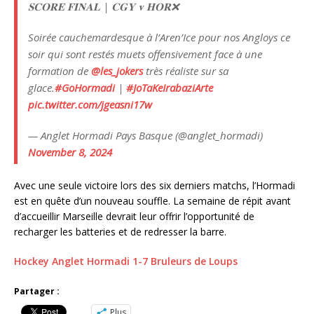
𝐒𝐂𝐎𝐑𝐄 𝐅𝐈𝐍𝐀𝐋 | 𝐂𝐆𝐘 𝐯 𝐇𝐎𝐑❌
Soirée cauchemardesque à l’Aren’Ice pour nos Angloys ce
soir qui sont restés muets offensivement face à une
formation de
@les_jokers
très réaliste sur sa
glace.
#GoHormadi
|
#JoTaKeIrabaziArte
pic.twitter.com/jgeasni17w
— Anglet Hormadi Pays Basque (@anglet_hormadi)
November 8, 2024
Avec une seule victoire lors des six derniers matchs, l’Hormadi
est en quête d’un nouveau souffle. La semaine de répit avant
d’accueillir Marseille devrait leur offrir l’opportunité de
recharger les batteries et de redresser la barre.
Hockey Anglet Hormadi 1-7 Bruleurs de Loups
Partager :
Plus