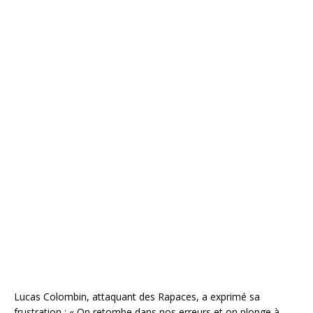
Lucas Colombin, attaquant des Rapaces, a exprimé sa
frustration : « On retombe dans nos erreurs et on plonge à