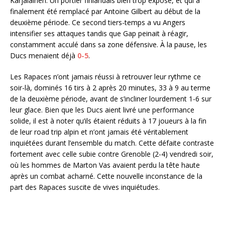
Karjalainen. Un portier finlandais bien trop exposé, et qui a
finalement été remplacé par Antoine Gilbert au début de la
deuxième période. Ce second tiers-temps a vu Angers
intensifier ses attaques tandis que Gap peinait à réagir,
constamment acculé dans sa zone défensive. À la pause, les
Ducs menaient déjà
0-5
.
Les Rapaces n’ont jamais réussi à retrouver leur rythme ce
soir-là, dominés 16 tirs à 2 après 20 minutes, 33 à 9 au terme
de la deuxième période, avant de s’incliner lourdement 1-6 sur
leur glace. Bien que les Ducs aient livré une performance
solide, il est à noter qu’ils étaient réduits à 17 joueurs à la fin
de leur road trip alpin et n’ont jamais été véritablement
inquiétées durant l’ensemble du match. Cette défaite contraste
fortement avec celle subie contre Grenoble (2-4) vendredi soir,
où les hommes de Marton Vas avaient perdu la tête haute
après un combat acharné. Cette nouvelle inconstance de la
part des Rapaces suscite de vives inquiétudes.