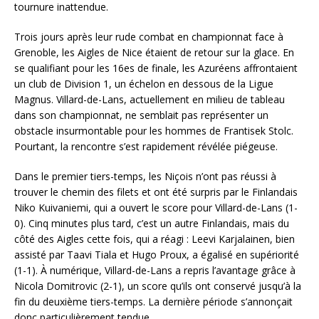
tournure inattendue.
Trois jours après leur rude combat en championnat face à
Grenoble, les Aigles de Nice étaient de retour sur la glace. En
se qualifiant pour les 16es de finale, les Azuréens affrontaient
un club de Division 1, un échelon en dessous de la Ligue
Magnus. Villard-de-Lans, actuellement en milieu de tableau
dans son championnat, ne semblait pas représenter un
obstacle insurmontable pour les hommes de Frantisek Stolc.
Pourtant, la rencontre s’est rapidement révélée piégeuse.
Dans le premier tiers-temps, les Niçois n’ont pas réussi à
trouver le chemin des filets et ont été surpris par le Finlandais
Niko Kuivaniemi, qui a ouvert le score pour Villard-de-Lans (1-
0). Cinq minutes plus tard, c’est un autre Finlandais, mais du
côté des Aigles cette fois, qui a réagi : Leevi Karjalainen, bien
assisté par Taavi Tiala et Hugo Proux, a égalisé en supériorité
(1-1). À numérique, Villard-de-Lans a repris l’avantage grâce à
Nicola Domitrovic (2-1), un score qu’ils ont conservé jusqu’à la
fin du deuxième tiers-temps. La dernière période s’annonçait
donc particulièrement tendue.