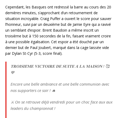
Cependant, les Basques ont redressé la barre au cours des 20
dernières minutes, s’approchant d’un retournement de
situation incroyable. Craig Puffer a ouvert le score pour sauver
l’honneur, suivi par un deuxième but de Jamie Eyre qui a ravivé
un semblant d’espoir. Brent Baudoin a même inscrit un
troisième but à 150 secondes de la fin, faisant vraiment croire
à une possible égalisation. Cet espoir a été douché par un
dernier but de Paul Joubert, marqué dans la cage laissée vide
par Dylan St-Cyr (5-3, score final).
𝐓𝐑𝐎𝐈𝐒𝐈𝐄̀𝐌𝐄 𝐕𝐈𝐂𝐓𝐎𝐈𝐑𝐄 𝐃𝐄 𝐒𝐔𝐈𝐓𝐄 𝐀̀ 𝐋𝐀 𝐌𝐀𝐈𝐒𝐎𝐍 ! 🥰
💙
Encore une belle ambiance et une belle communion avec
nos supporters ce soir ! 🔥
⚔️ On se retrouve déjà vendredi pour un choc face aux aux
leaders du championnat !