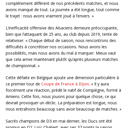
complètement différent de nos précédents matches, et nous
avons manqué de tout. La journée a été longue, tout comme
le trajet : nous avons vraiment joué à l’envers. »
L’inefficacité offensive des Alsaciens demeure préoccupante,
bien que l’attaquant de 25 ans, au club depuis 2019, tente de
relativiser. « Chaque début de saison, nous rencontrons des
difficultés à concrétiser nos occasions. Nous avons les
possibilités, mais nous avons du mal à marquer. Mieux vaut
que cela arrive maintenant plutôt qu’après plusieurs matches
de championnat. »
Cette défaite en Belgique ajoute une dimension particulière à
ce premier tour de
Coupe de France à Dijon
. « Il y aura
forcément une réaction, prédit le natif de Compiègne, formé à
Amiens. Cette fois, nous jouons pour quelque chose, ce qui
devrait provoquer un déclic. La préparation est longue, nous
nous entraînons beaucoup sans avoir beaucoup de matches. »
Sacrés champions de D3 en mai dernier, les Ducs ont été
promus en D2. Loïc Chabert, avec ses 37 points la saison