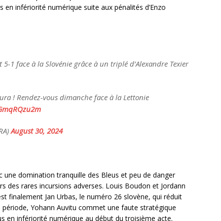
es en infériorité numérique suite aux pénalités d’Enzo
 5-1 face à la Slovénie grâce à un triplé d’Alexandre Texier
’aura ! Rendez-vous dimanche face à la Lettonie
/vGmqRQzu2m
FRA)
August 30, 2024
c une domination tranquille des Bleus et peu de danger
lors des rares incursions adverses. Louis Boudon et Jordann
est finalement Jan Urbas, le numéro 26 slovène, qui réduit
n de période, Yohann Auvitu commet une faute stratégique
us en infériorité numérique au début du troisième acte.