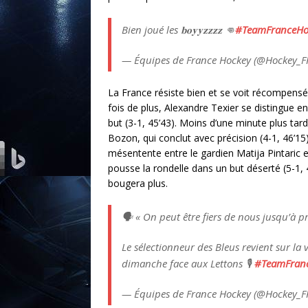
Bien joué les 𝐛𝐨𝐲𝐲𝐳𝐳𝐳𝐳 👊
#TeamFranceHo
— Équipes de France Hockey (@Hockey_
La France résiste bien et se voit récompensé
fois de plus, Alexandre Texier se distingue 
but (3-1, 45’43). Moins d’une minute plus tar
Bozon, qui conclut avec précision (4-1, 46’15)
mésentente entre le gardien Matija Pintaric
pousse la rondelle dans un but déserté (5-1,
bougera plus.
🗣️ « On peut être fiers de nous jusqu’à p
Le sélectionneur des Bleus revient sur la v
dimanche face aux Lettons 🎙️
#TeamFran
— Équipes de France Hockey (@Hockey_