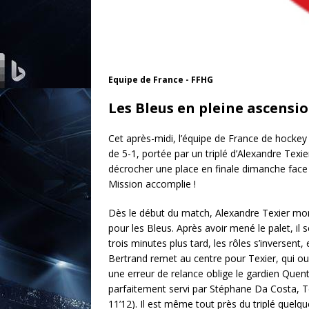
Equipe de France - FFHG
Les Bleus en pleine ascensi
Cet après-midi, l’équipe de France de hockey 
de 5-1, portée par un triplé d’Alexandre Texie
décrocher une place en finale dimanche face 
Mission accomplie !
Dès le début du match, Alexandre Texier mont
pour les Bleus. Après avoir mené le palet, il
trois minutes plus tard, les rôles s’inversent, e
Bertrand remet au centre pour Texier, qui ou
une erreur de relance oblige le gardien Quenti
parfaitement servi par Stéphane Da Costa, Te
11’12). Il est même tout près du triplé quelq