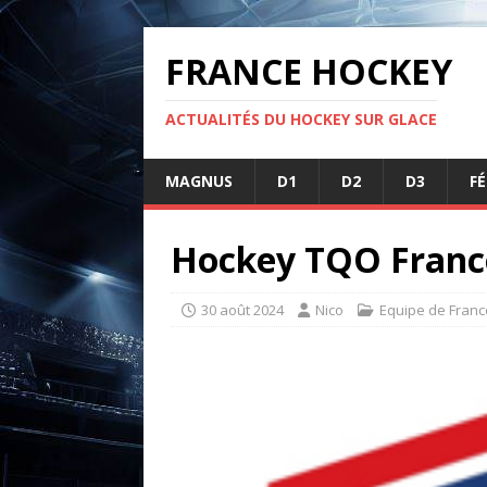
FRANCE HOCKEY
ACTUALITÉS DU HOCKEY SUR GLACE
MAGNUS
D1
D2
D3
F
Hockey TQO France
30 août 2024
Nico
Equipe de Franc