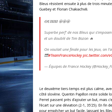
Bleus résistent ensuite à plus de trois minut
Guebey et Florian Chakiachvili.
𝐎𝐔𝐈𝐈𝐈𝐈𝐈 🤩🤩🤩
Superbe perf’ de nos Bleus qui s’imposent
et un doublé de Tim Bozon 🔥
On voulait une finale pour les Jeux, on l
🔜
#TeamFranceHockey
pic.twitter.com
— Équipes de France Hockey (@Hockey_
Le deuxième tiers-temps est plus calme, ave
côté slovène. Quentin Papillon reste solide 
Perret passent près d’ajouter un but, mais c’
l’écart sur une déviation (2-1, 35’25). En fi
pour empêcher un but facile, laissant les Ble