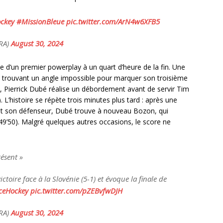
ckey
#MissionBleue
pic.twitter.com/ArN4w6XFB5
FRA)
August 30, 2024
e d’un premier powerplay à un quart d’heure de la fin. Une
en trouvant un angle impossible pour marquer son troisième
d, Pierrick Dubé réalise un débordement avant de servir Tim
. L’histoire se répète trois minutes plus tard : après une
 et son défenseur, Dubé trouve à nouveau Bozon, qui
 49’50). Malgré quelques autres occasions, le score ne
résent »
ictoire face à la Slovénie (5-1) et évoque la finale de
ceHockey
pic.twitter.com/pZEBvfwDJH
FRA)
August 30, 2024