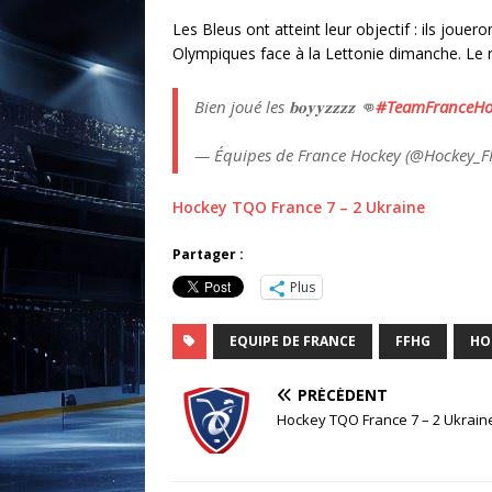
Les Bleus ont atteint leur objectif : ils jouero
Olympiques face à la Lettonie dimanche. Le r
Bien joué les 𝐛𝐨𝐲𝐲𝐳𝐳𝐳𝐳 👊
#TeamFranceHo
— Équipes de France Hockey (@Hockey_
Hockey TQO France 7 – 2 Ukraine
Partager :
Plus
EQUIPE DE FRANCE
FFHG
HO
PRÉCÉDENT
Hockey TQO France 7 – 2 Ukrain