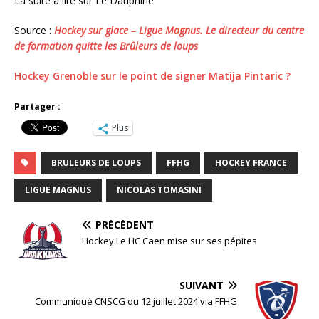
La suite à lire sur Le Dauphiné
Source :
Hockey sur glace – Ligue Magnus. Le directeur du centre
de formation quitte les Brûleurs de loups
Hockey Grenoble sur le point de signer Matija Pintaric ?
Partager :
Plus
BRULEURS DE LOUPS
FFHG
HOCKEY FRANCE
LIGUE MAGNUS
NICOLAS TOMASINI
PRÉCÉDENT
Hockey Le HC Caen mise sur ses pépites
SUIVANT
Communiqué CNSCG du 12 juillet 2024 via FFHG