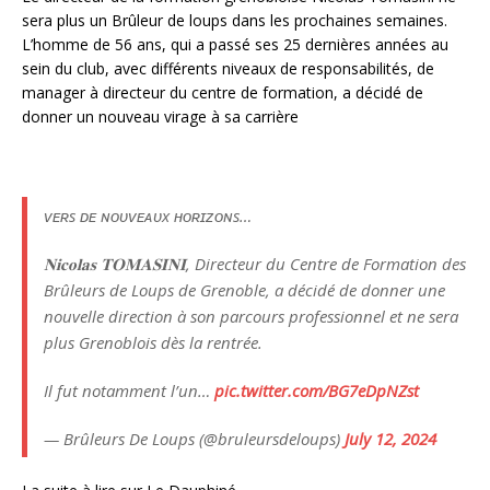
sera plus un Brûleur de loups dans les prochaines semaines.
L’homme de 56 ans, qui a passé ses 25 dernières années au
sein du club, avec différents niveaux de responsabilités, de
manager à directeur du centre de formation, a décidé de
donner un nouveau virage à sa carrière
ᴠᴇʀs ᴅᴇ ɴᴏᴜᴠᴇᴀᴜx ʜᴏʀɪᴢᴏɴs…
𝐍𝐢𝐜𝐨𝐥𝐚𝐬 𝐓𝐎𝐌𝐀𝐒𝐈𝐍𝐈, Directeur du Centre de Formation des
Brûleurs de Loups de Grenoble, a décidé de donner une
nouvelle direction à son parcours professionnel et ne sera
plus Grenoblois dès la rentrée.
Il fut notamment l’un…
pic.twitter.com/BG7eDpNZst
— Brûleurs De Loups (@bruleursdeloups)
July 12, 2024