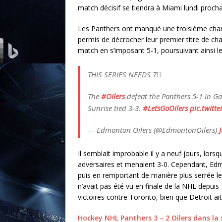
match décisif se tiendra à Miami lundi procha
Les Panthers ont manqué une troisième chance
permis de décrocher leur premier titre de ch
match en s’imposant 5-1, poursuivant ainsi l
THIS SERIES NEEDS 7⃣
The
#Oilers
defeat the Panthers 5-1 in Ga
Sunrise tied 3-3.
#LetsGoOilers
pic.twitt
— Edmonton Oilers (@EdmontonOilers)
Il semblait improbable il y a neuf jours, lor
adversaires et menaient 3-0. Cependant, Edm
puis en remportant de manière plus serrée 
n’avait pas été vu en finale de la NHL depuis 
victoires contre Toronto, bien que Detroit ai
Hockey NHL Panthers 3 – 2 Oilers dans la 