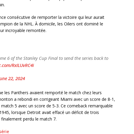
in.
 consécutive de remporter la victoire qui leur aurait
ampion de la NHL. À domicile, les Oilers ont dominé le
eur incroyable remontée.
me 6 of the Stanley Cup Final to send the series back to
er.com/RxILUvRC4i
June 22, 2024
sque les Panthers avaient remporté le match chez leurs
onton a rebondi en corrigeant Miami avec un score de 8-1,
le match 5 avec un score de 5-3. Ce comeback remarquable
1945, lorsque Detroit avait effacé un déficit de trois
t finalement perdu le match 7.
série