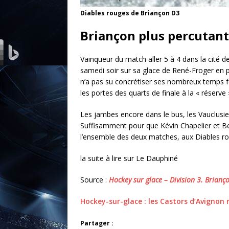
Diables rouges de Briançon D3
Briançon plus percutan
Vainqueur du match aller 5 à 4 dans la cité 
samedi soir sur sa glace de René-Froger en p
n’a pas su concrétiser ses nombreux temps 
les portes des quarts de finale à la « réserv
Les jambes encore dans le bus, les Vauclusie
Suffisamment pour que Kévin Chapelier et Benj
l’ensemble des deux matches, aux Diables rou
la suite à lire sur Le Dauphiné
Source :
Hockey sur glace – Division 3. Brianç
Hockey-sur-glace : les Castors d’Avignon r
Partager :