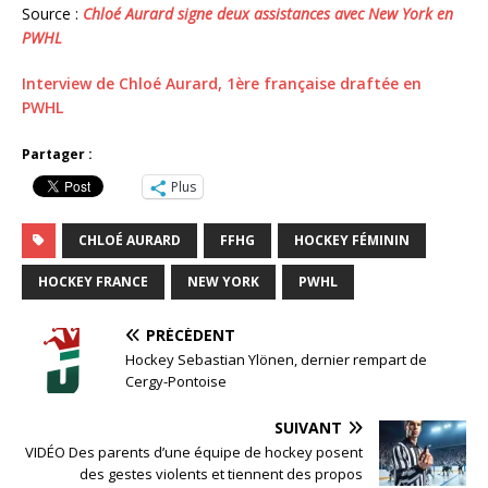
Source :
Chloé Aurard signe deux assistances avec New York en
PWHL
Interview de Chloé Aurard, 1ère française draftée en
PWHL
Partager :
Plus
CHLOÉ AURARD
FFHG
HOCKEY FÉMININ
HOCKEY FRANCE
NEW YORK
PWHL
PRÉCÉDENT
Hockey Sebastian Ylönen, dernier rempart de
Cergy-Pontoise
SUIVANT
VIDÉO Des parents d’une équipe de hockey posent
des gestes violents et tiennent des propos