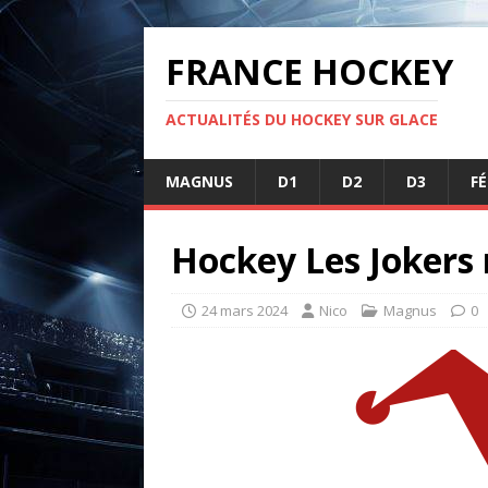
FRANCE HOCKEY
ACTUALITÉS DU HOCKEY SUR GLACE
MAGNUS
D1
D2
D3
F
Hockey Les Jokers 
24 mars 2024
Nico
Magnus
0