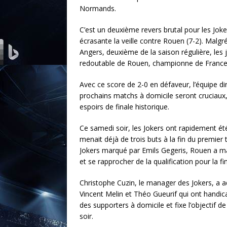
Normands.
C’est un deuxième revers brutal pour les Joker
écrasante la veille contre Rouen (7-2). Malgr
Angers, deuxième de la saison régulière, les 
redoutable de Rouen, championne de France en
Avec ce score de 2-0 en défaveur, l’équipe d
prochains matchs à domicile seront cruciaux, ca
espoirs de finale historique.
Ce samedi soir, les Jokers ont rapidement ét
menait déjà de trois buts à la fin du premier
Jokers marqué par Emils Gegeris, Rouen a m
et se rapprocher de la qualification pour la fin
Christophe Cuzin, le manager des Jokers, a adm
Vincent Melin et Théo Gueurif qui ont handica
des supporters à domicile et fixe l’objectif d
soir.