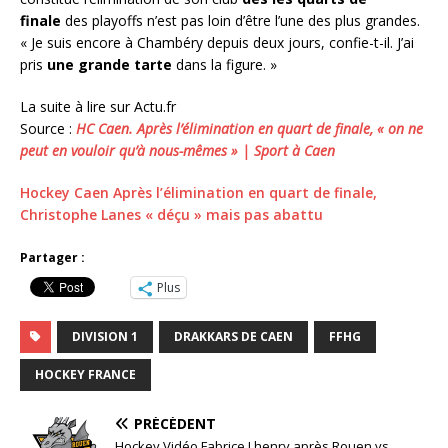
finale
des playoffs n’est pas loin d’être l’une des plus grandes.
« Je suis encore à Chambéry depuis deux jours, confie-t-il. J’ai
pris
une grande tarte
dans la figure. »
La suite à lire sur Actu.fr
Source :
HC Caen. Après l’élimination en quart de finale, « on ne
peut en vouloir qu’à nous-mêmes » | Sport à Caen
Hockey Caen Après l’élimination en quart de finale,
Christophe Lanes « déçu » mais pas abattu
Partager :
Plus
DIVISION 1
DRAKKARS DE CAEN
FFHG
HOCKEY FRANCE
PRÉCÉDENT
Hockey Vidéo Fabrice Lhenry après Rouen vs