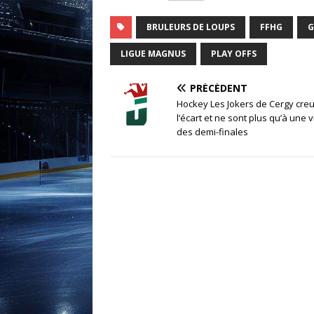
BRULEURS DE LOUPS
FFHG
G
LIGUE MAGNUS
PLAY OFFS
PRÉCÉDENT
Hockey Les Jokers de Cergy cre
l’écart et ne sont plus qu’à une v
des demi-finales