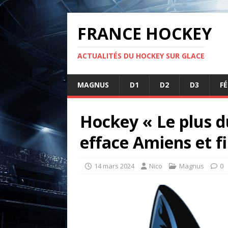
FRANCE HOCKEY
ACTUALITÉS DU HOCKEY SUR GLACE
MAGNUS
D1
D2
D3
F
Hockey « Le plus du
efface Amiens et fi
14 mars 2024
Nico
Magnus
0