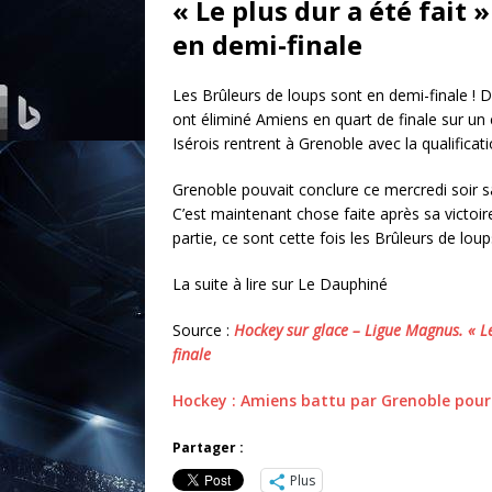
« Le plus dur a été fait 
en demi-finale
Les Brûleurs de loups sont en demi-finale ! D
ont éliminé Amiens en quart de finale sur un c
Isérois rentrent à Grenoble avec la qualificat
Grenoble pouvait conclure ce mercredi soir sa
C’est maintenant chose faite après sa victoi
partie, ce sont cette fois les Brûleurs de lou
La suite à lire sur Le Dauphiné
Source :
Hockey sur glace – Ligue Magnus. « Le 
finale
Hockey : Amiens battu par Grenoble pour 
Partager :
Plus