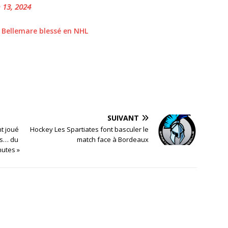
 13, 2024
 Bellemare blessé en NHL
SUIVANT
nt joué
Hockey Les Spartiates font basculer le
as… du
match face à Bordeaux
utes »