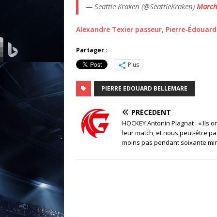
— Seattle Kraken (@SeattleKraken)
March
Alexandre Texier passeur, Pierre-Édouard
Partager :
Plus
PIERRE EDOUARD BELLEMARE
PRÉCÉDENT
HOCKEY Antonin Plagnat : « Ils o
leur match, et nous peut-être p
moins pas pendant soixante min