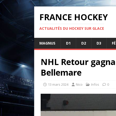
FRANCE HOCKEY
ACTUALITÉS DU HOCKEY SUR GLACE
MAGNUS
D1
D2
D3
F
NHL Retour gagnan
Bellemare
13 mars 2024
Nico
Infos
0