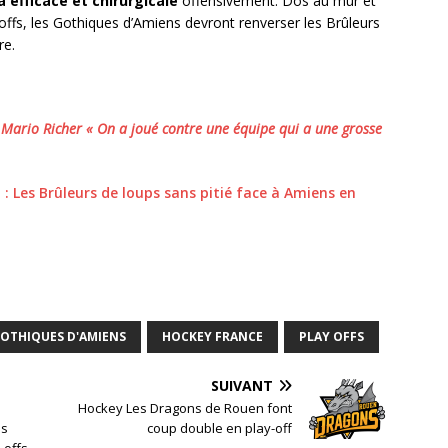
a efficace et chirurgicale
offensivement. Dos au mur et
offs, les Gothiques d’Amiens devront renverser les Brûleurs
re.
ario Richer « On a joué contre une équipe qui a une grosse
 : Les Brûleurs de loups sans pitié face à Amiens en
OTHIQUES D'AMIENS
HOCKEY FRANCE
PLAY OFFS
SUIVANT
Hockey Les Dragons de Rouen font
ps
coup double en play-off