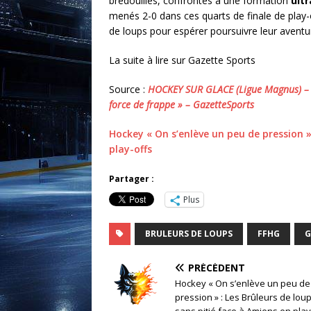
bredouilles, confrontés à une formation
ultr
menés 2-0 dans ces quarts de finale de play-
de loups pour espérer poursuivre leur aventu
La suite à lire sur Gazette Sports
Source :
HOCKEY SUR GLACE (Ligue Magnus) – M
force de frappe » – GazetteSports
Hockey « On s’enlève un peu de pression »
play-offs
Partager :
Plus
BRULEURS DE LOUPS
FFHG
G
PRÉCÉDENT
Hockey « On s’enlève un peu de
pression » : Les Brûleurs de lou