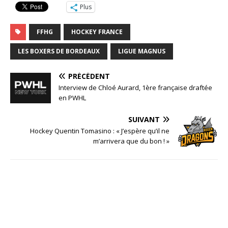
Plus
FFHG
HOCKEY FRANCE
LES BOXERS DE BORDEAUX
LIGUE MAGNUS
PRÉCÉDENT
Interview de Chloé Aurard, 1ère française draftée
en PWHL
SUIVANT
Hockey Quentin Tomasino : « J’espère qu’il ne
m’arrivera que du bon ! »