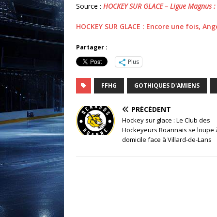
Source :
HOCKEY SUR GLACE – Ligue Magnus : 
HOCKEY SUR GLACE : Encore une fois, An
Partager :
Plus
FFHG
GOTHIQUES D'AMIENS
PRÉCÉDENT
Hockey sur glace : Le Club des
Hockeyeurs Roannais se loupe 
domicile face à Villard-de-Lans