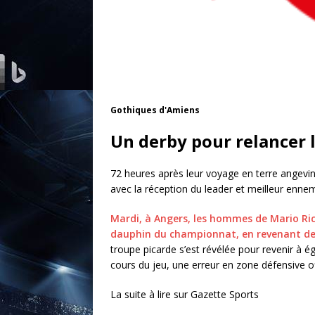
Gothiques d'Amiens
Un derby pour relancer 
72 heures après leur voyage en terre angevi
avec la réception du leader et meilleur enne
Mardi, à Angers, les hommes de Mario Ri
dauphin du championnat, en revenant de
troupe picarde s’est révélée pour revenir à é
cours du jeu, une erreur en zone défensive of
La suite à lire sur Gazette Sports