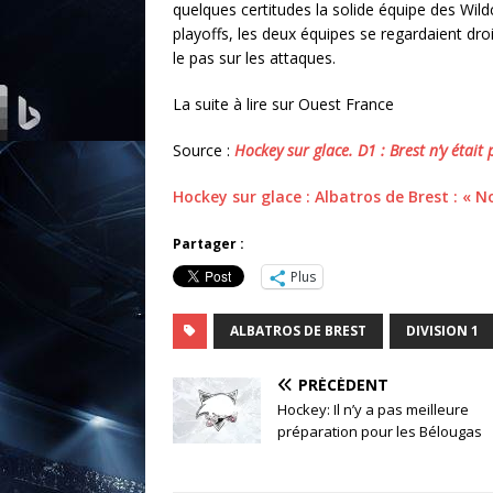
quelques certitudes la solide équipe des Wild
playoffs, les deux équipes se regardaient dro
le pas sur les attaques.
La suite à lire sur Ouest France
Source :
Hockey sur glace. D1 : Brest n’y était
Hockey sur glace : Albatros de Brest : « 
Partager :
Plus
ALBATROS DE BREST
DIVISION 1
PRÉCÉDENT
Hockey: Il n’y a pas meilleure
préparation pour les Bélougas