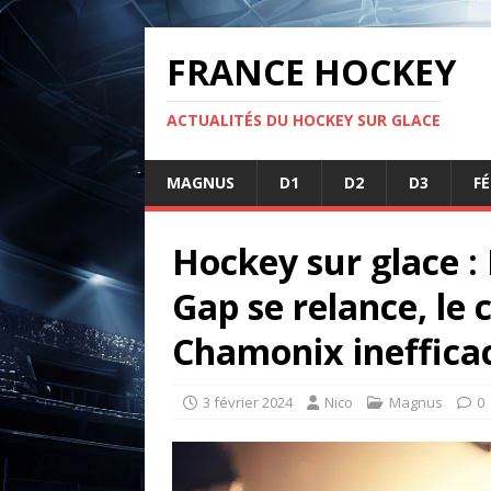
FRANCE HOCKEY
ACTUALITÉS DU HOCKEY SUR GLACE
MAGNUS
D1
D2
D3
F
Hockey sur glace : 
Gap se relance, le 
Chamonix ineffica
3 février 2024
Nico
Magnus
0