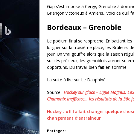
Gap s’est imposé à Cergy, Grenoble à dominé
Briançon victorieux à Amiens…voici ce qu’il fa
Bordeaux – Grenoble
Le podium final se rapproche. En battant le
lorgner sur la troisième place, les Brûleurs 
jour. Un vrai gouffre alors que la saison rég
succès précieux, les grenoblois auront su e
opportuns. Du travail bien fait en somme.
La suite à lire sur Le Dauphiné
Source :
Hockey sur glace – Ligue Magnus. L’ex
Chamonix inefficace… les résultats de la 38e 
Hockey : « Il fallait changer quelque cho
changement d’entraîneur
Partager :