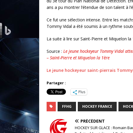
du 3e tour du Plan National de Détection. En
ans a pu montrer l’étendue de son talent à l’é
Ce fut une sélection intense. Entre les matchs
Tommy Vidal a été soumis à un rythme soutenu
La suite à lire sur Saint-Pierre et Miquelon la
Source :
Le jeune hockeyeur Tommy Vidal atten
– Saint-Pierre et Miquelon la 1ère
Le jeune hockeyeur saint-pierrais Tommy 
Partager :
Plus
FFHG
HOCKEY FRANCE
HOCK
PRÉCÉDENT
HOCKEY SUR GLACE : Romain Bau