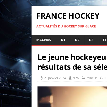
FRANCE HOCKEY
ACTUALITÉS DU HOCKEY SUR GLACE
MAGNUS
D1
D2
D3
F
Le jeune hockeyeu
résultats de sa sé
25 janvier 2024
Nico
Mineur
0