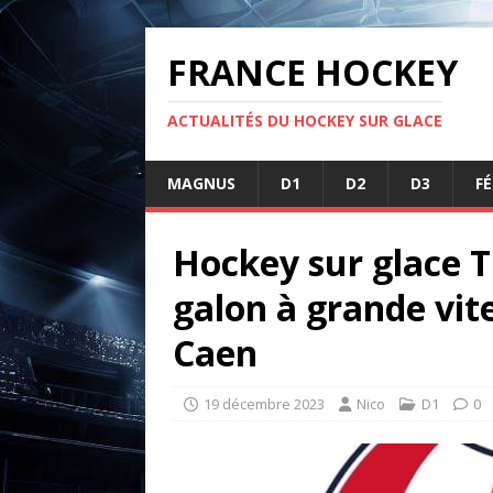
FRANCE HOCKEY
ACTUALITÉS DU HOCKEY SUR GLACE
MAGNUS
D1
D2
D3
F
Hockey sur glace T
galon à grande vit
Caen
19 décembre 2023
Nico
D1
0