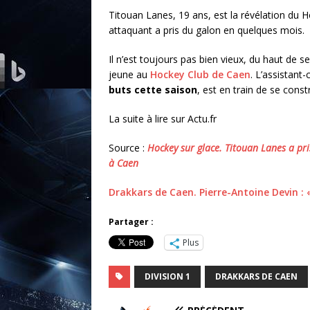
Titouan Lanes, 19 ans, est la révélation du 
attaquant a pris du galon en quelques mois.
Il n’est toujours pas bien vieux, du haut de s
jeune au
Hockey Club de Caen
. L’assistant-
buts cette saison
, est en train de se constr
La suite à lire sur Actu.fr
Source :
Hockey sur glace. Titouan Lanes a pri
à Caen
Drakkars de Caen. Pierre-Antoine Devin : 
Partager :
Plus
DIVISION 1
DRAKKARS DE CAEN