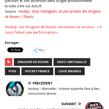
parcours et son ascension dans la ligue professionnelle.
la suite à lire sur Actu.fr
Source :
Hockey : Enzo Cantagallo, un pur produit des Dragons
de Rouen | 76actu
Hockey. Les Dragons de Rouen retrouvent la victoire : « Il
nous fallait une performance »
Partager :
Plus
DRAGONS DE ROUEN
ENZO CANTAGALLO
FFHG
HOCKEY FRANCE
LIGUE MAGNUS
PRÉCÉDENT
Hockey – Marseille – Victoire espérée face à des
concurrents directs
SUIVANT