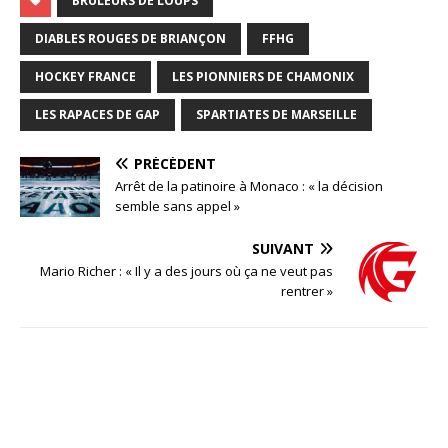
BRULEURS DE LOUPS
DIABLES ROUGES DE BRIANÇON
FFHG
HOCKEY FRANCE
LES PIONNIERS DE CHAMONIX
LES RAPACES DE GAP
SPARTIATES DE MARSEILLE
PRÉCÉDENT
Arrêt de la patinoire à Monaco : « la décision
semble sans appel »
SUIVANT
Mario Richer : « Il y a des jours où ça ne veut pas
rentrer »