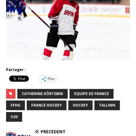
Partager :
Plus
CATHERINE KÕRTSMIK
EQUIPE DE FRANCE
FFHG
FRANCE HOCKEY
HOCKEY
TALLINN
U20
PRÉCÉDENT